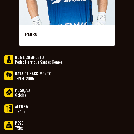
CARVOEIRO
CONSULADOS
ELENCO
PROFISSIONAL
PEDRO
COMISSÃO
FUTEBOL
TÉCNICA
NOME COMPLETO
Pedro Henrique Santos Gomes
COMPETIÇÕES
DATA DE NASCIMENTO
19/04/2005
AVALIAÇÕES
POSIÇÃO
ESCOLINHA
Goleiro
FEMININO
ALTURA
1,94m
NOTÍCIAS
PESO
75kg