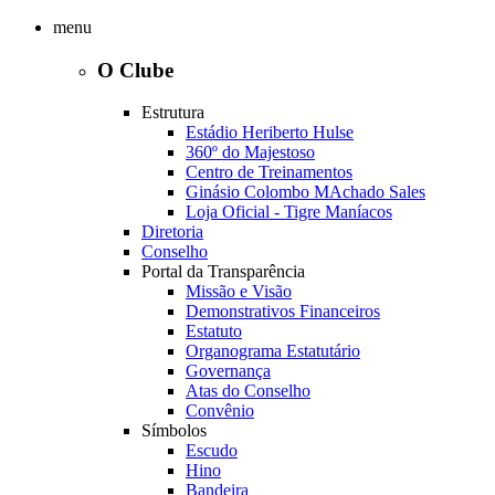
menu
O Clube
Estrutura
Estádio Heriberto Hulse
360º do Majestoso
Centro de Treinamentos
Ginásio Colombo MAchado Sales
Loja Oficial - Tigre Maníacos
Diretoria
Conselho
Portal da Transparência
Missão e Visão
Demonstrativos Financeiros
Estatuto
Organograma Estatutário
Governança
Atas do Conselho
Convênio
Símbolos
Escudo
Hino
Bandeira