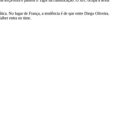
a terça-feira e passou o Tigre na classificação. O JEC ocupa a sexta
tica. No lugar de França, a tendência é de que entre Diego Oliveira.
alber entra no time.