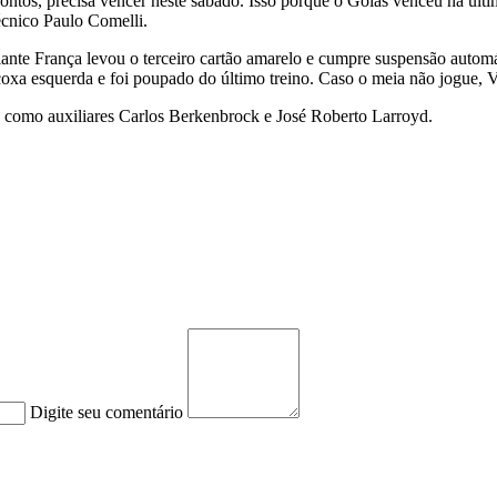
ontos, precisa vencer neste sábado. Isso porque o Goiás venceu na últim
écnico Paulo Comelli.
lante França levou o terceiro cartão amarelo e cumpre suspensão automá
coxa esquerda e foi poupado do último treino. Caso o meia não jogue, V
rá como auxiliares Carlos Berkenbrock e José Roberto Larroyd.
Digite seu comentário