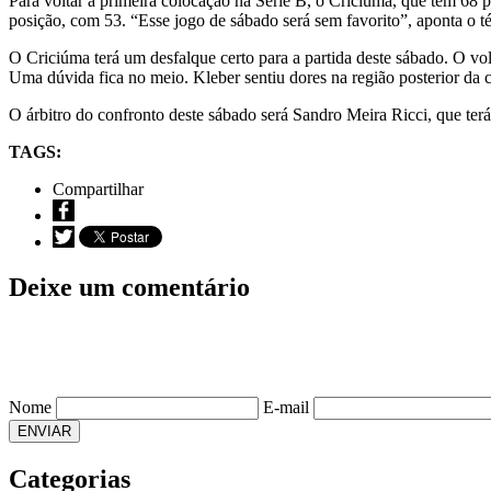
Para voltar à primeira colocação na Série B, o Criciúma, que tem 68 p
posição, com 53. “Esse jogo de sábado será sem favorito”, aponta o t
O Criciúma terá um desfalque certo para a partida deste sábado. O vo
Uma dúvida fica no meio. Kleber sentiu dores na região posterior da 
O árbitro do confronto deste sábado será Sandro Meira Ricci, que te
TAGS:
Compartilhar
Deixe um comentário
Nome
E-mail
ENVIAR
Categorias