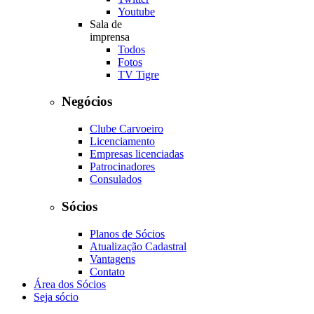
Youtube
Sala de
imprensa
Todos
Fotos
TV Tigre
Negócios
Clube Carvoeiro
Licenciamento
Empresas licenciadas
Patrocinadores
Consulados
Sócios
Planos de Sócios
Atualização Cadastral
Vantagens
Contato
Área dos Sócios
Seja sócio