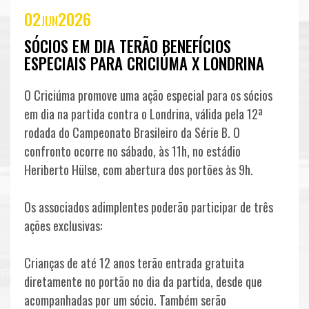
CLUBE
02
2026
JUN
CARVOEIRO
SÓCIOS EM DIA TERÃO BENEFÍCIOS
ESPECIAIS PARA CRICIÚMA X LONDRINA
CONSULADOS
ELENCO
O Criciúma promove uma ação especial para os sócios
em dia na partida contra o Londrina, válida pela 12ª
PROFISSIONAL
rodada do Campeonato Brasileiro da Série B. O
COMISSÃO
confronto ocorre no sábado, às 11h, no estádio
FUTEBOL
Heriberto Hülse, com abertura dos portões às 9h.
TÉCNICA
COMPETIÇÕES
Os associados adimplentes poderão participar de três
AVALIAÇÕES
ações exclusivas:
ESCOLINHA
Crianças de até 12 anos terão entrada gratuita
FEMININO
diretamente no portão no dia da partida, desde que
acompanhadas por um sócio. Também serão