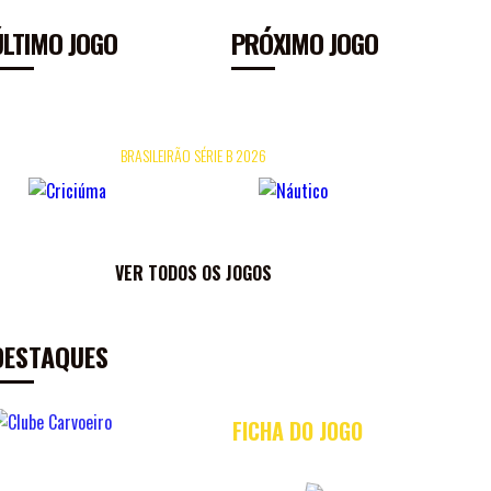
ÚLTIMO JOGO
PRÓXIMO JOGO
26/07
16H
HERIBERTO HÜLSE
09/
BRASILEIRÃO SÉRIE B 2026
×
0
0
FICHA DO JOGO
VER TODOS OS JOGOS
DESTAQUES
FICHA DO JOGO
AC
X
CRI