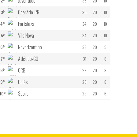
Juventude
2º
35
20
10
Operário-PR
3º
35
20
10
Fortaleza
4º
34
20
10
Vila Nova
5º
34
20
10
Novorizontino
6º
33
20
9
Atlético-GO
7º
31
20
8
CRB
8º
29
20
8
Goiás
9º
29
20
8
Sport
10º
29
20
6
Athletic Club
11º
28
20
6
São Bernando
12º
27
20
7
Náutico
13º
25
20
7