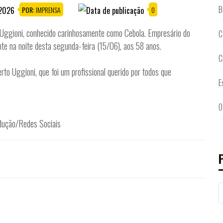
B
POR:
IMPRENSA
0
o Uggioni, conhecido carinhosamente como Cebola. Empresário do
C
nte na noite desta segunda-feira (15/06), aos 58 anos.
C
rto Uggioni, que foi um profissional querido por todos que
E
O
dução/Redes Sociais