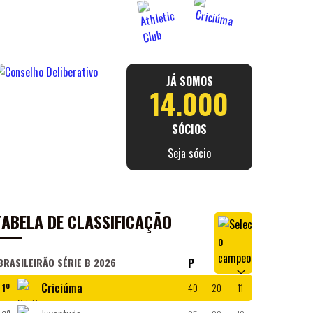
JÁ SOMOS
14.000
SÓCIOS
Seja sócio
TABELA DE CLASSIFICAÇÃO
BRASILEIRÃO SÉRIE B 2026
P
J
V
Criciúma
1º
40
20
11