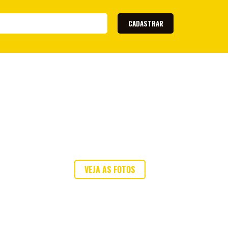
Cuiabá
14º
25
20
5
Botafogo - SP
CADASTRAR
15º
21
18
5
Ceará
17º
22
20
5
Londrina
17º
20
20
5
Avaí
18º
20
20
5
América-MG
19º
11
20
2
Ponte Preta
20º
9
20
2
VEJA AS FOTOS
ou envie a sua!