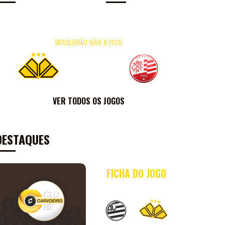
26/07
16H
HERIBERTO HÜLSE
09/
BRASILEIRÃO SÉRIE B 2026
×
0
0
FICHA DO JOGO
VER TODOS OS JOGOS
DESTAQUES
FICHA DO JOGO
AC
X
CRI