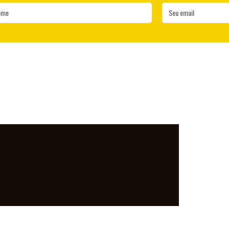
ome
Seu email
LO MUNDO, DE
PARA O MUNDO