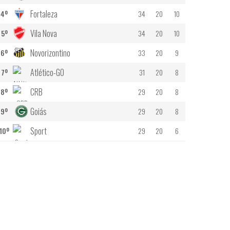
Fortaleza
4º
34
20
10
Vila Nova
5º
34
20
10
Novorizontino
6º
33
20
9
Atlético-GO
7º
31
20
8
CRB
8º
29
20
8
Goiás
9º
29
20
8
Sport
10º
29
20
6
Athletic Club
11º
28
20
6
São Bernando
12º
27
20
7
Náutico
13º
25
20
7
Cuiabá
14º
25
20
5
Botafogo - SP
15º
21
18
5