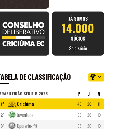
JÁ SOMOS
14.000
SÓCIOS
Seja sócio
TABELA DE CLASSIFICAÇÃO
BRASILEIRÃO SÉRIE B 2026
P
J
V
Criciúma
1º
40
20
11
Juventude
2º
35
20
10
Operário-PR
3º
35
20
10