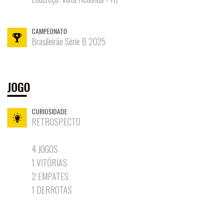
ELENCO
CONSULADOS
PROFISSIONAL
CAMPEONATO
Brasileirão Série B 2025
COMISSÃO
FUTEBOL
TÉCNICA
COMPETIÇÕES
JOGO
AVALIAÇÕES
CURIOSIDADE
ESCOLINHA
RETROSPECTO
FEMININO
NOTÍCIAS
4 JOGOS
1 VITÓRIAS
2 EMPATES
1 DERROTAS
TODOS