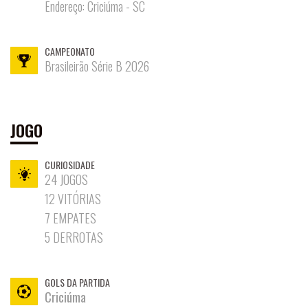
Endereço: Criciúma - SC
SÓCIO
SÓCIOS
CLUBE
CAMPEONATO
Brasileirão Série B 2026
CARVOEIRO
CONSULADOS
JOGO
ELENCO
CURIOSIDADE
24 JOGOS
PROFISSIONAL
12 VITÓRIAS
COMISSÃO
7 EMPATES
5 DERROTAS
TÉCNICA
FUTEBOL
COMPETIÇÕES
GOLS DA PARTIDA
AVALIAÇÕES
Criciúma