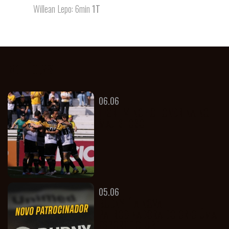
Willean Lepo: 6min
1T
ESCOLINHA
FEMININO
NOTÍCIAS
06.06
TIGRE VENCE O LONDRINA NO
MAJESTOSO
NOTÍCIAS
05.06
BUDNY É A NOVA
PATROCINADORA DO CRICIÚMA
TODOS
ESPORTE CLUBE