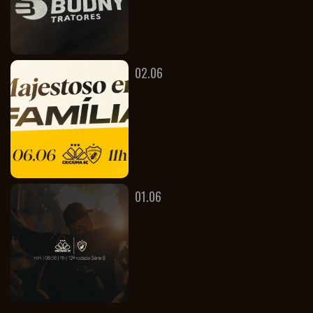
FOTOS
PODCASTS
02.06
SALA
SÓCIOS EM DIA TERÃO
BENEFÍCIOS ESPECIAIS PARA
CRICIÚMA X LONDRINA
01.06
SERVIÇO DE JOGO PARA
CRICIÚMA X LONDRINA
DE