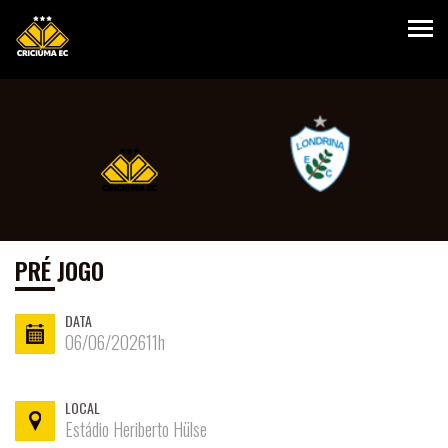
×
1
0
HOME
PRÉ JOGO
DATA
06/06/202611h
VANTAGENS
PLANOS
LOCAL
Estádio Heriberto Hülse
SEJA